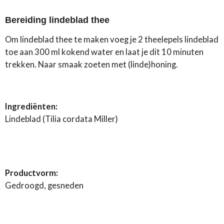
l
e
a
l
e
l
r
e
n
e
n
Bereiding lindeblad thee
Om lindeblad thee te maken voeg je 2 theelepels lindeblad
toe aan 300 ml kokend water en laat je dit 10 minuten
trekken. Naar smaak zoeten met (linde)honing.
Ingrediënten:
Lindeblad (Tilia cordata Miller)
Productvorm:
Gedroogd, gesneden