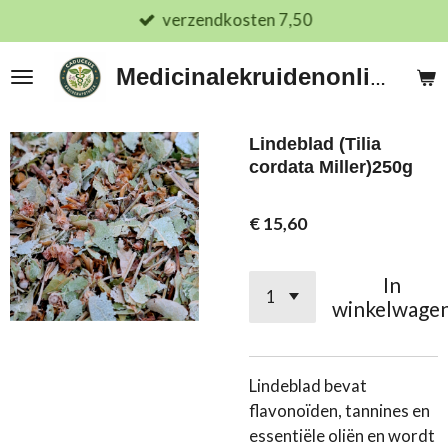
verzendkosten 7,50
Ga
direct
naar
Medicinalekruidenonline.nl
de
hoofdinhoud
Lindeblad (Tilia
cordata Miller)250g
€ 15,60
In
winkelwage
Lindeblad bevat
flavonoïden, tannines en
essentiële oliën en wordt