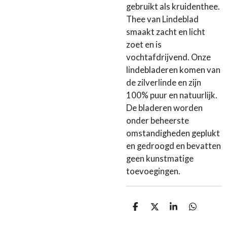
gebruikt als kruidenthee.
Thee van Lindeblad
smaakt zacht en licht
zoet en is
vochtafdrijvend. Onze
lindebladeren komen van
de zilverlinde en zijn
100% puur en natuurlijk.
De bladeren worden
onder beheerste
omstandigheden geplukt
en gedroogd en bevatten
geen kunstmatige
toevoegingen.
D
D
S
D
e
e
h
e