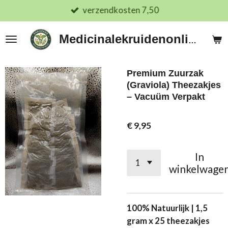
verzendkosten 7,50
Ga
direct
naar
Medicinalekruidenonline.nl
de
hoofdinhoud
Premium Zuurzak
(Graviola) Theezakjes
– Vacuüm Verpakt
€ 9,95
In
winkelwage
100% Natuurlijk | 1,5
gram x 25 theezakjes