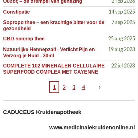
2 feb 2026
Οὐδός – de drempel van genezing
14 sep 2025
Constipatie
7 sep 2025
Sopropo thee – een krachtige bitter voor de
gezondheid
25 aug 2025
CBD hennep thee
19 aug 2023
Natuurlijke Hennepzalf - Verlicht Pijn en
Verzorg je Huid - 30ml
22 jul 2023
COMPLETE 102 MINERALEN CELLULAIRE
SUPERFOOD COMPLEX MET CAYENNE
1
2
3
4
CADUCEUS Kruidenapotheek
www.medicinalekruidenonline.nl