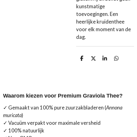
kunstmatige
toevoegingen. Een
heerlijke kruidenthee
voor elk moment van de
dag.
D
D
S
D
e
e
h
e
l
e
a
l
e
l
r
e
n
e
n
Waarom kiezen voor Premium Graviola Thee?
✓ Gemaakt van 100% pure zuurzakbladeren (
Annona
muricata
)
✓ Vacuüm verpakt voor maximale versheid
✓ 100% natuurlijk