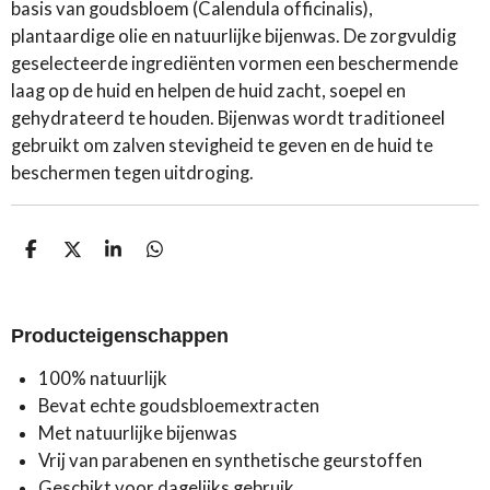
basis van goudsbloem (Calendula officinalis),
plantaardige olie en natuurlijke bijenwas. De zorgvuldig
geselecteerde ingrediënten vormen een beschermende
laag op de huid en helpen de huid zacht, soepel en
gehydrateerd te houden. Bijenwas wordt traditioneel
gebruikt om zalven stevigheid te geven en de huid te
beschermen tegen uitdroging.
D
D
S
D
e
e
h
e
l
e
a
l
e
l
r
e
n
e
n
Producteigenschappen
100% natuurlijk
Bevat echte goudsbloemextracten
Met natuurlijke bijenwas
Vrij van parabenen en synthetische geurstoffen
Geschikt voor dagelijks gebruik