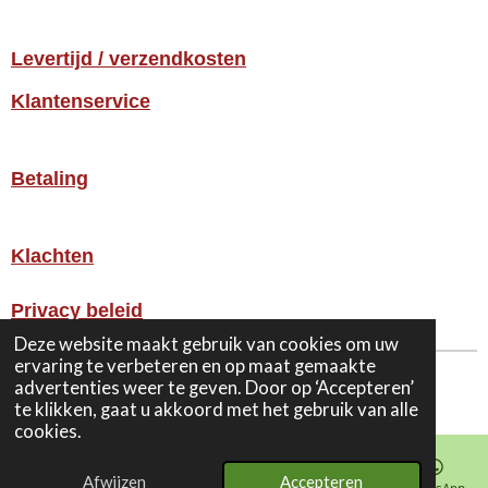
Levertijd / verzendkosten
Klantenservice
Betaling
Klachten
Privacy beleid
Deze website maakt gebruik van cookies om uw
ervaring te verbeteren en op maat gemaakte
© 2026 Medicinalekruidenonline.nl
advertenties weer te geven. Door op ‘Accepteren’
Powered by
JouwWeb
te klikken, gaat u akkoord met het gebruik van alle
cookies.
Afwijzen
Accepteren
E-mailadres
Telefoonnummer
Kaart
Facebook
WhatsApp