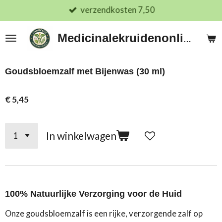
verzendkosten 7,50
Ga
direct
naar
Medicinalekruidenonline.nl
de
hoofdinhoud
Goudsbloemzalf met Bijenwas (30 ml)
€ 5,45
In winkelwagen
100% Natuurlijke Verzorging voor de Huid
Onze goudsbloemzalf is een rijke, verzorgende zalf op