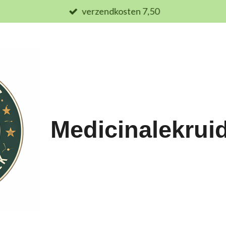
verzendkosten 7,50
Medicinalekrui