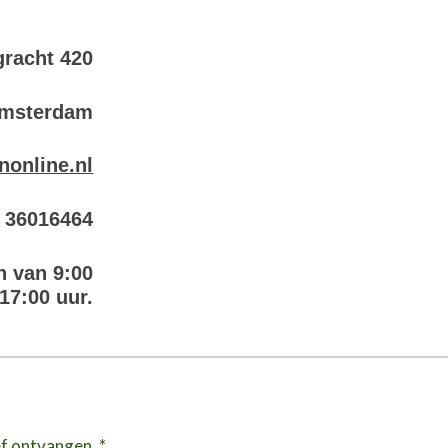
racht 420
Amsterdam
nonline.nl
6 36016464
n van 9:00
 17:00 uur.
ef ontvangen. *