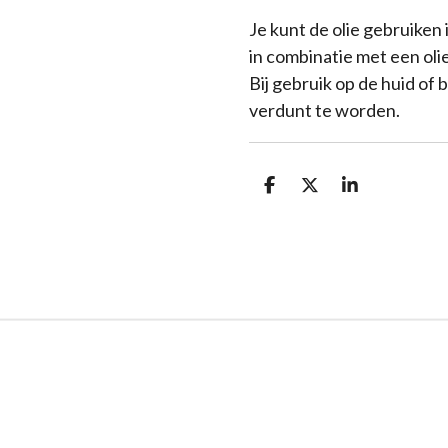
Je kunt de olie gebruiken 
in combinatie met een oli
Bij gebruik op de huid of 
verdunt te worden.
D
D
S
e
e
h
l
e
a
e
l
r
n
e