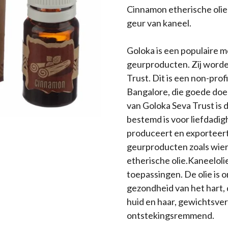
Cinnamon etherische oli
geur van kaneel.
Goloka is een populaire 
geurproducten. Zij worde
Trust. Dit is een non-prof
Bangalore, die goede doel
van Goloka Seva Trust is
bestemd is voor liefdadig
produceert en exporteert
geurproducten zoals wier
etherische olie.Kaneeloli
toepassingen. De olie is 
gezondheid van het hart, 
huid en haar, gewichtsver
ontstekingsremmend.