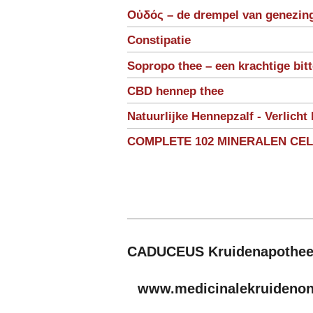
Οὐδός – de drempel van genezin
Constipatie
Sopropo thee – een krachtige bit
CBD hennep thee
Natuurlijke Hennepzalf - Verlicht 
COMPLETE 102 MINERALEN CE
CADUCEUS Kruidenapothe
www.medicinalekruidenonl