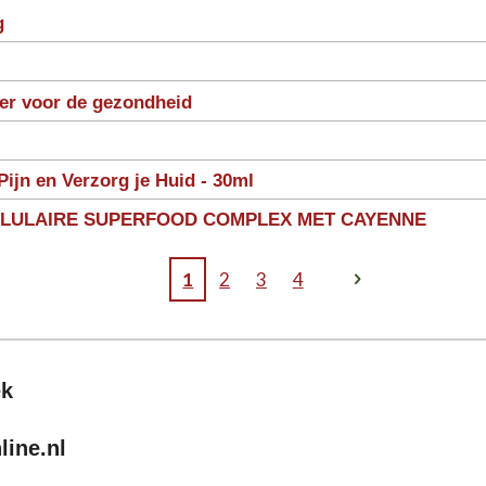
g
ter voor de gezondheid
Pijn en Verzorg je Huid - 30ml
LLULAIRE SUPERFOOD COMPLEX MET CAYENNE
1
2
3
4
ek
ine.nl