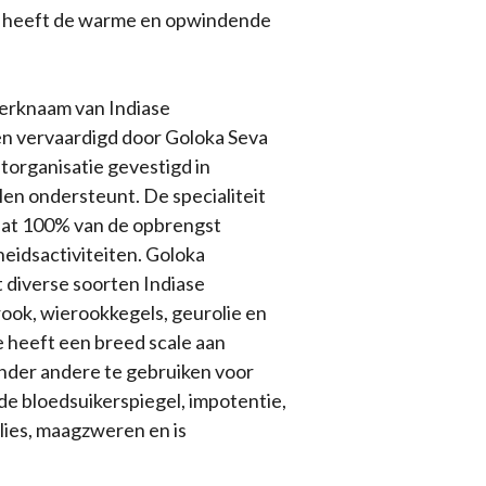
e heeft de warme en opwindende
merknaam van Indiase
n vervaardigd door Goloka Seva
itorganisatie gevestigd in
en ondersteunt. De specialiteit
 dat 100% van de opbrengst
heidsactiviteiten. Goloka
 diverse soorten Indiase
ook, wierookkegels, geurolie en
e heeft een breed scale aan
onder andere te gebruiken voor
de bloedsuikerspiegel, impotentie,
lies, maagzweren en is