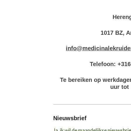
Hereng
1017 BZ, 
info@medicinalekruide
Telefoon: +31
Te bereiken op werkdage
uur tot
Nieuwsbrief
Ja, ik wil de maandelijkse nieuwsbri