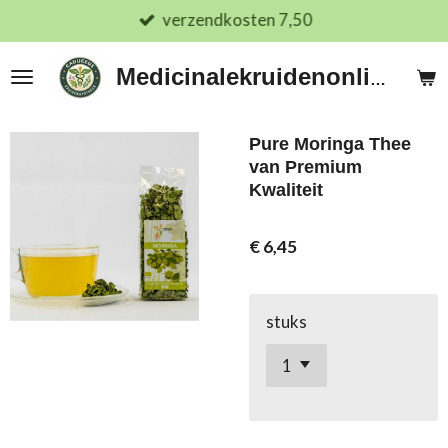
verzendkosten 7,50
Ga
direct
naar
Medicinalekruidenonline.nl
de
hoofdinhoud
Pure Moringa Thee
van Premium
Kwaliteit
€ 6,45
stuks