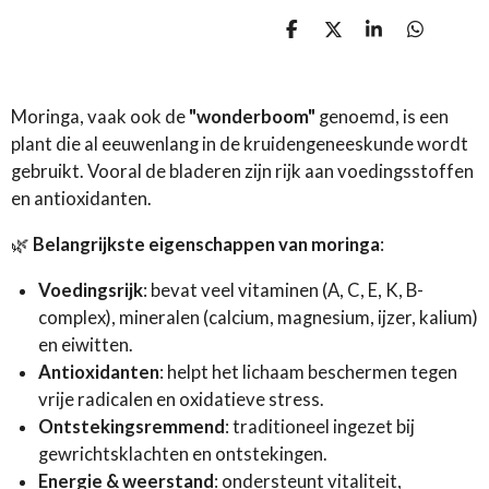
D
D
S
D
e
e
h
e
l
e
a
l
e
l
r
e
n
e
n
Moringa, vaak ook de
"wonderboom"
genoemd, is een
plant die al eeuwenlang in de kruidengeneeskunde wordt
gebruikt. Vooral de bladeren zijn rijk aan voedingsstoffen
en antioxidanten.
🌿
Belangrijkste eigenschappen van moringa
:
Voedingsrijk
: bevat veel vitaminen (A, C, E, K, B-
complex), mineralen (calcium, magnesium, ijzer, kalium)
en eiwitten.
Antioxidanten
: helpt het lichaam beschermen tegen
vrije radicalen en oxidatieve stress.
Ontstekingsremmend
: traditioneel ingezet bij
gewrichtsklachten en ontstekingen.
Energie & weerstand
: ondersteunt vitaliteit,