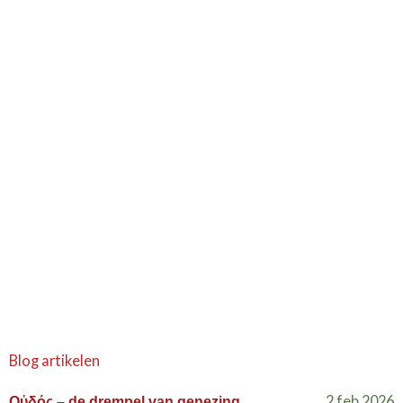
Blog artikelen
2 feb 2026
Οὐδός – de drempel van genezing