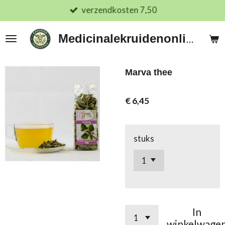
verzendkosten 7,50
Ga
direct
naar
Medicinalekruidenonline.nl
de
hoofdinhoud
Marva thee
€ 6,45
stuks
In
winkelwage