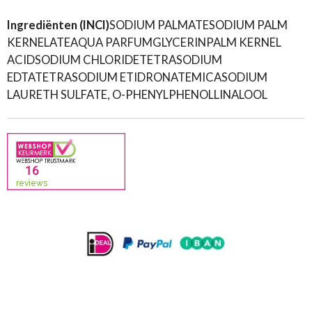
Ingrediënten (INCI)
SODIUM PALMATE
SODIUM PALM
KERNELATE
AQUA
PARFUM
GLYCERIN
PALM KERNEL
ACID
SODIUM CHLORIDE
TETRASODIUM
EDTA
TETRASODIUM ETIDRONATE
MICA
SODIUM
LAURETH SULFATE, O-PHENYLPHENOL
LINALOOL