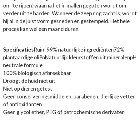
om 'te rijpen', waarna het in mallen gegoten wordt om
verder uit te harden. Wanneer de zeep nog zacht is, wordt
hij al in de juist vorm gesneden en gestempeld. Het hele
proces kan wel een maand duren.
Specificaties
Ruim 99% natuurlijke ingrediënten
72%
plantaardige oliën
Natuurlijk kleurstoffen uit mineralen
pH
neutrale formule
100% biologisch afbreekbaar
Droogt de huid niet uit
Niet op dieren getest
Geen conserveringsmiddelen, parabenen, dierlijke vetten
of antioxidanten
Geen glycol ether, PEG of petrochemische derivaten