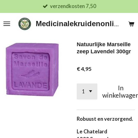
verzendkosten 7,50
Ga
direct
naar
Medicinalekruidenonline.nl
de
hoofdinhoud
Natuurlijke Marseille
zeep Lavendel 300gr
€ 4,95
In
winkelwage
Robuust en verzorgend.
Le Chatelard