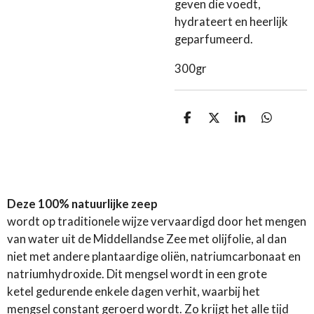
geven die voedt,
hydrateert en heerlijk
geparfumeerd.
300gr
D
D
S
D
e
e
h
e
l
e
a
l
e
l
r
e
n
e
n
Deze 100% natuurlijke zeep
wordt op traditionele wijze vervaardigd door het mengen
van water uit de Middellandse Zee met olijfolie, al dan
niet met andere plantaardige oliën, natriumcarbonaat en
natriumhydroxide. Dit mengsel wordt in een grote
ketel gedurende enkele dagen verhit, waarbij het
mengsel constant geroerd wordt. Zo krijgt het alle tijd