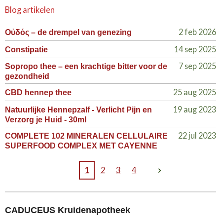
Blog artikelen
2 feb 2026
Οὐδός – de drempel van genezing
14 sep 2025
Constipatie
7 sep 2025
Sopropo thee – een krachtige bitter voor de
gezondheid
25 aug 2025
CBD hennep thee
19 aug 2023
Natuurlijke Hennepzalf - Verlicht Pijn en
Verzorg je Huid - 30ml
22 jul 2023
COMPLETE 102 MINERALEN CELLULAIRE
SUPERFOOD COMPLEX MET CAYENNE
1
2
3
4
CADUCEUS Kruidenapotheek