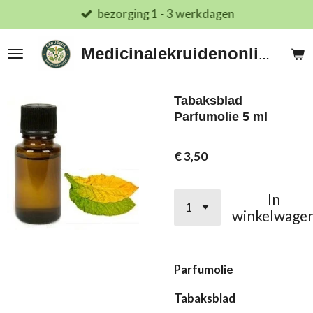
bezorging 1 - 3 werkdagen
Ga
direct
naar
Medicinalekruidenonline.nl
de
hoofdinhoud
Tabaksblad
Parfumolie 5 ml
€ 3,50
In
winkelwage
Parfumolie
Tabaksblad