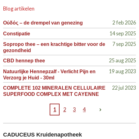
Blog artikelen
2 feb 2026
Οὐδός – de drempel van genezing
14 sep 2025
Constipatie
7 sep 2025
Sopropo thee – een krachtige bitter voor de
gezondheid
25 aug 2025
CBD hennep thee
19 aug 2023
Natuurlijke Hennepzalf - Verlicht Pijn en
Verzorg je Huid - 30ml
22 jul 2023
COMPLETE 102 MINERALEN CELLULAIRE
SUPERFOOD COMPLEX MET CAYENNE
1
2
3
4
CADUCEUS Kruidenapotheek