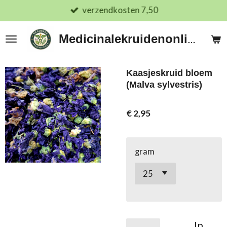
verzendkosten 7,50
Ga
direct
naar
Medicinalekruidenonline.nl
de
hoofdinhoud
Kaasjeskruid bloem
(Malva sylvestris)
€ 2,95
gram
In