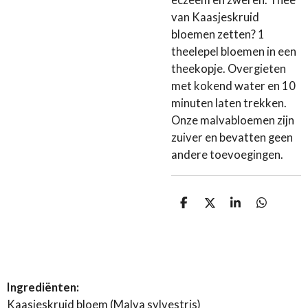
eczeem en zweren. Thee
van Kaasjeskruid
bloemen zetten? 1
theelepel bloemen in een
theekopje. Overgieten
met kokend water en 10
minuten laten trekken.
Onze malvabloemen zijn
zuiver en bevatten geen
andere toevoegingen.
D
D
S
D
e
e
h
e
l
e
a
l
e
l
r
e
n
e
n
Ingrediënten:
Kaasjeskruid bloem (Malva sylvestris)