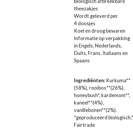
Biologisch afbreekbare
theezakjes
Wordt geleverd per
4 doosjes
​​Koel en droog bewaren
Informatie op verpakking
in Engels, Nederlands,
Duits, Frans, Italiaans en
Spaans
Ingrediënten:
Kurkuma**
(58%), rooibos**(26%),
honeybush*, kardemom**,
kaneel**(4%),
vanillebonen**(2%).
*geproduceerd biologisch,
Fairtrade