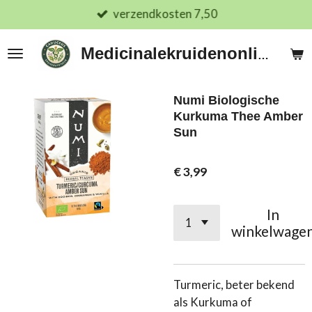
verzendkosten 7,50
Ga
direct
naar
Medicinalekruidenonline.nl
de
hoofdinhoud
Numi Biologische
Kurkuma Thee Amber
Sun
€ 3,99
In
winkelwage
Turmeric, beter bekend
als Kurkuma of