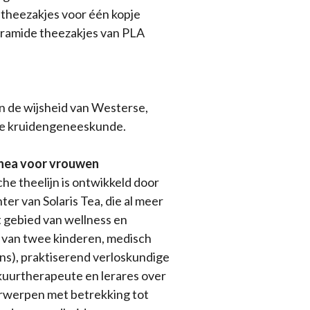
theezakjes voor één kopje
iramide theezakjes van PLA
n de wijsheid van Westerse,
he kruidengeneeskunde.
Thea voor vrouwen
che theelijn is ontwikkeld door
er van Solaris Tea, die al meer
et gebied van wellness en
r van twee kinderen, medisch
ns), praktiserend verloskundige
kuurtherapeute en lerares over
rwerpen met betrekking tot