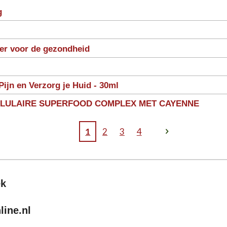
g
ter voor de gezondheid
Pijn en Verzorg je Huid - 30ml
LLULAIRE SUPERFOOD COMPLEX MET CAYENNE
1
2
3
4
ek
ine.nl