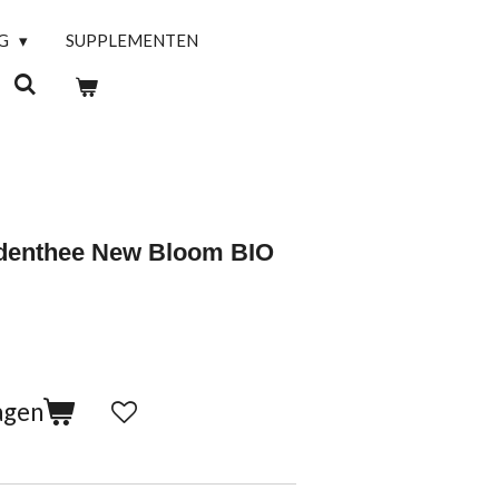
NG
SUPPLEMENTEN
identhee New Bloom BIO
agen