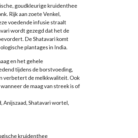
ische, goudkleurige kruidenthee
nk. Rijk aan zoete Venkel,
eze voedende infusie straalt
avari wordt gezegd dat het de
bevordert. De Shatavari komt
ologische plantages in India.
aag en het gehele
oedend tijdens de borstvoeding,
n verbetert de melkkwaliteit. Ook
s wanneer de maag van streek is of
 Anijszaad, Shatavari wortel,
ogische kruidenthee