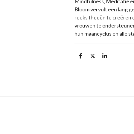
Mindfulness, Meditatie 
Bloom vervult een lang g
reeks theeën te creëren d
vrouwen te ondersteune
hun maancyclus en alle s
D
D
S
e
e
h
l
e
a
e
l
r
n
e