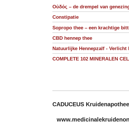
Οὐδός – de drempel van genezin
Constipatie
Sopropo thee – een krachtige bit
CBD hennep thee
Natuurlijke Hennepzalf - Verlicht 
COMPLETE 102 MINERALEN CE
CADUCEUS Kruidenapothe
www.medicinalekruidenonl