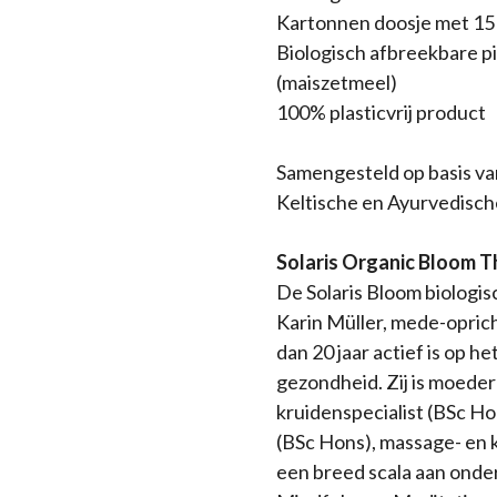
Kartonnen doosje met 15 
Biologisch afbreekbare p
(maiszetmeel)
100% plasticvrij product
Samengesteld op basis va
Keltische en Ayurvedisc
Solaris Organic Bloom 
De Solaris Bloom biologis
Karin Müller, mede-opricht
dan 20 jaar actief is op h
gezondheid. Zij is moede
kruidenspecialist (BSc Ho
(BSc Hons), massage- en 
een breed scala aan onde