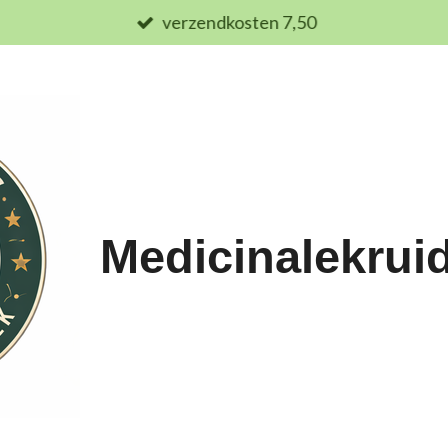
verzendkosten 7,50
Medicinalekrui