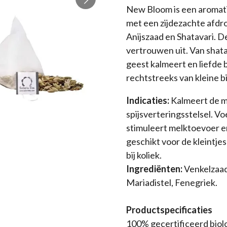
New Bloom is een aromat
met een zijdezachte afdro
Anijszaad en Shatavari. D
vertrouwen uit. Van shat
geest kalmeert en liefde 
rechtstreeks van kleine bi
Indicaties:
Kalmeert de m
spijsverteringsstelsel. V
stimuleert melktoevoer e
geschikt voor de kleintje
bij koliek.
Ingrediënten:
Venkelzaad,
Mariadistel, Fenegriek.
Productspecificaties
100% gecertificeerd biol