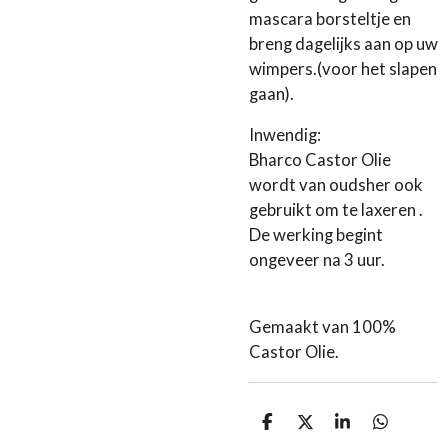
mascara borsteltje en
breng dagelijks aan op uw
wimpers.(voor het slapen
gaan).
Inwendig:
Bharco Castor Olie
wordt van oudsher ook
gebruikt om te laxeren .
De werking begint
ongeveer na 3 uur.
Gemaakt van 100%
Castor Olie.
D
D
S
D
e
e
h
e