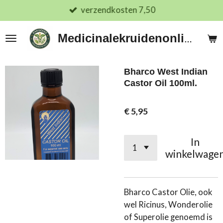
verzendkosten 7,50
Ga
direct
naar
Medicinalekruidenonline.nl
de
hoofdinhoud
Bharco West Indian
Castor Oil 100ml.
€ 5,95
In
winkelwage
Bharco Castor Olie, ook
wel Ricinus, Wonderolie
of Superolie genoemd is