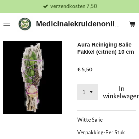
verzendkosten 7,50
Ga
direct
naar
Medicinalekruidenonline.nl
de
hoofdinhoud
Aura Reiniging Salie
Fakkel (citrien) 10 cm
€ 5,50
In
winkelwage
Witte Salie
Verpakking-Per Stuk