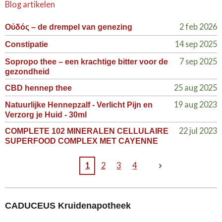
Blog artikelen
2 feb 2026
Οὐδός – de drempel van genezing
14 sep 2025
Constipatie
7 sep 2025
Sopropo thee – een krachtige bitter voor de
gezondheid
25 aug 2025
CBD hennep thee
19 aug 2023
Natuurlijke Hennepzalf - Verlicht Pijn en
Verzorg je Huid - 30ml
22 jul 2023
COMPLETE 102 MINERALEN CELLULAIRE
SUPERFOOD COMPLEX MET CAYENNE
1
2
3
4
CADUCEUS Kruidenapotheek