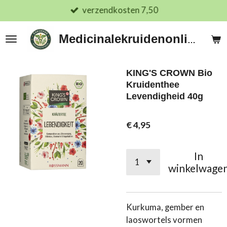
verzendkosten 7,50
Ga
direct
naar
Medicinalekruidenonline.nl
de
hoofdinhoud
KING'S CROWN Bio
Kruidenthee
Levendigheid 40g
€ 4,95
In
winkelwage
Kurkuma, gember en
laoswortels vormen