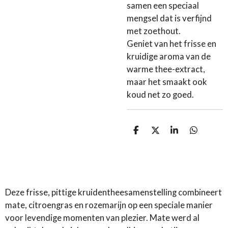
samen een speciaal
mengsel dat is verfijnd
met zoethout.
Geniet van het frisse en
kruidige aroma van de
warme thee-extract,
maar het smaakt ook
koud net zo goed.
D
D
S
D
e
e
h
e
l
e
a
l
e
l
r
e
n
e
n
Deze frisse, pittige kruidentheesamenstelling combineert
mate, citroengras en rozemarijn op een speciale manier
voor levendige momenten van plezier. Mate werd al