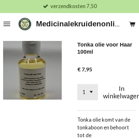
verzendkosten 7,50
Ga
direct
naar
Medicinalekruidenonline.nl
de
hoofdinhoud
Tonka olie voor Haar
100ml
€ 7,95
In
winkelwage
Tonka olie komt van de
tonkaboon en behoort
tot de