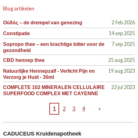
Blog artikelen
2 feb 2026
Οὐδός – de drempel van genezing
14 sep 2025
Constipatie
7 sep 2025
Sopropo thee – een krachtige bitter voor de
gezondheid
25 aug 2025
CBD hennep thee
19 aug 2023
Natuurlijke Hennepzalf - Verlicht Pijn en
Verzorg je Huid - 30ml
22 jul 2023
COMPLETE 102 MINERALEN CELLULAIRE
SUPERFOOD COMPLEX MET CAYENNE
1
2
3
4
CADUCEUS Kruidenapotheek