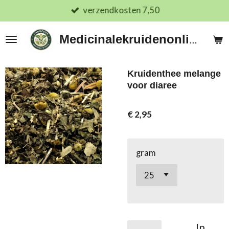
verzendkosten 7,50
Ga
direct
naar
Medicinalekruidenonline.nl
de
hoofdinhoud
Kruidenthee melange
voor diaree
€ 2,95
gram
In