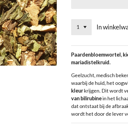
In winkelw
Paardenbloemwortel, ki
mariadistelkruid.
Geelzucht, medisch beke
waarbij de huid, het oogw
kleur
krijgen. Dit wordt 
van bilirubine
in het licha
dat ontstaat bij de afbra
wordt het door de lever v