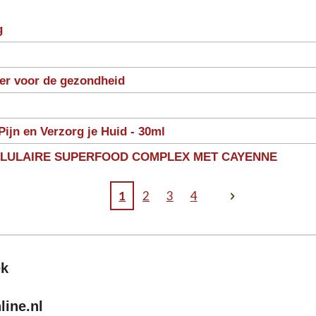
g
ter voor de gezondheid
Pijn en Verzorg je Huid - 30ml
LLULAIRE SUPERFOOD COMPLEX MET CAYENNE
1
2
3
4
ek
ine.nl