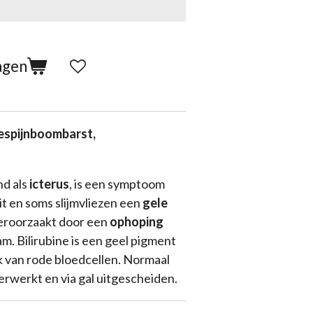
agen
espijnboombarst,
nd als
icterus
, is een symptoom
it en soms slijmvliezen een
gele
veroorzaakt door een
ophoping
am. Bilirubine is een geel pigment
ak van rode bloedcellen. Normaal
erwerkt en via gal uitgescheiden.