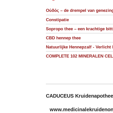
Οὐδός – de drempel van genezin
Constipatie
Sopropo thee – een krachtige bit
CBD hennep thee
Natuurlijke Hennepzalf - Verlicht 
COMPLETE 102 MINERALEN CE
CADUCEUS Kruidenapothe
www.medicinalekruidenonl