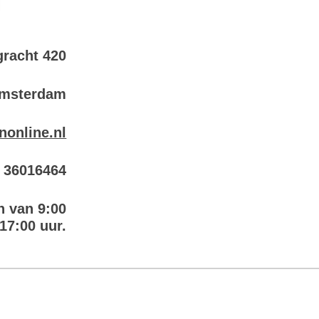
racht 420
Amsterdam
nonline.nl
6 36016464
n van 9:00
 17:00 uur.