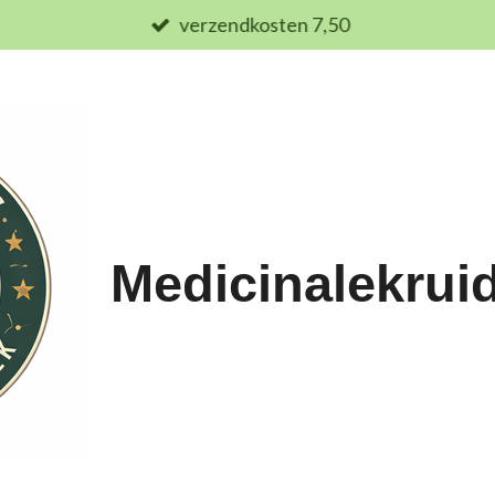
verzendkosten 7,50
Medicinalekrui