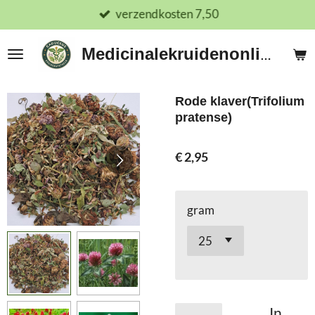
verzendkosten 7,50
Ga
direct
naar
Medicinalekruidenonline.nl
de
hoofdinhoud
Rode klaver(Trifolium
pratense)
€ 2,95
gram
In