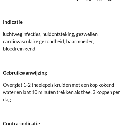
D
D
S
D
e
e
h
e
l
e
a
l
e
l
r
e
n
e
n
Indicatie
luchtweginfecties, huidontsteking, gezwellen,
cardiovasculaire gezondheid, baarmoeder,
bloedreinigend.
Gebruiksaanwijzing
Overgiet 1-2 theelepels kruiden met een kop kokend
water en laat 10 minuten trekken als thee. 3 koppen per
dag
Contra-indicatie