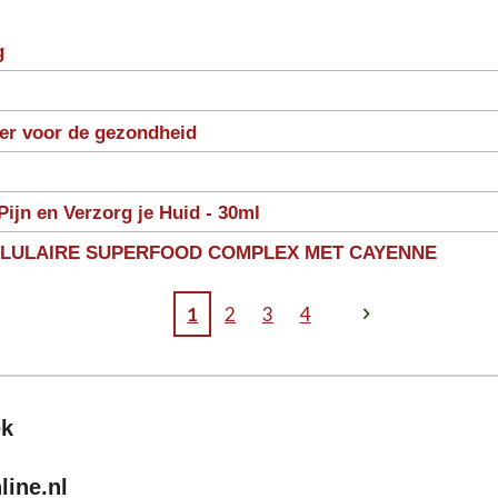
g
ter voor de gezondheid
Pijn en Verzorg je Huid - 30ml
LLULAIRE SUPERFOOD COMPLEX MET CAYENNE
1
2
3
4
ek
ine.nl