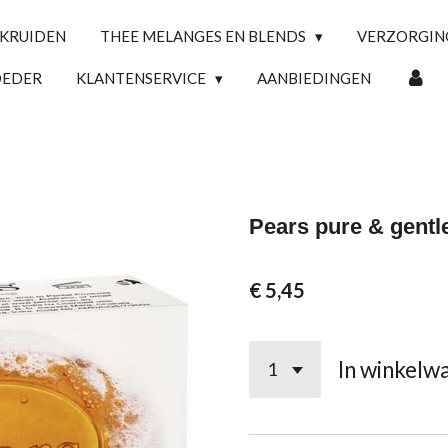
 KRUIDEN
THEE MELANGES EN BLENDS
VERZORGI
OEDER
KLANTENSERVICE
AANBIEDINGEN
Pears pure & gentl
€ 5,45
In winkelw