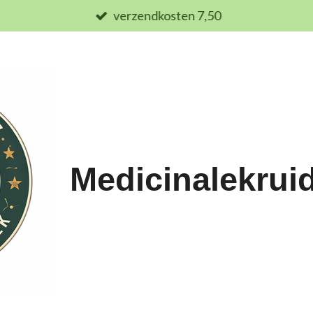
verzendkosten 7,50
Medicinalekrui