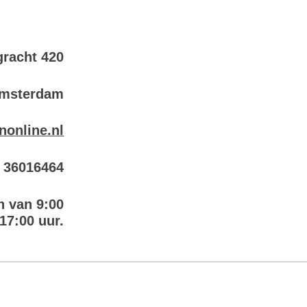
racht 420
Amsterdam
nonline.nl
6 36016464
n van 9:00
 17:00 uur.