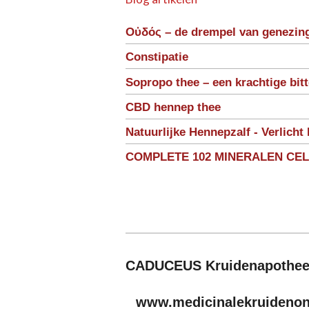
Οὐδός – de drempel van genezin
Constipatie
Sopropo thee – een krachtige bit
CBD hennep thee
Natuurlijke Hennepzalf - Verlicht 
COMPLETE 102 MINERALEN CE
CADUCEUS Kruidenapothe
www.medicinalekruidenonl