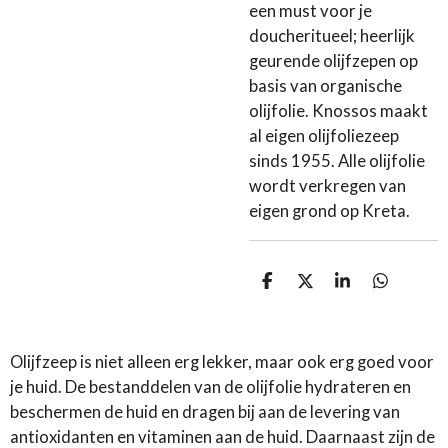
een must voor je
doucheritueel; heerlijk
geurende olijfzepen op
basis van organische
olijfolie. Knossos maakt
al eigen olijfoliezeep
sinds 1955. Alle olijfolie
wordt verkregen van
eigen grond op Kreta.
D
D
S
D
e
e
h
e
l
e
a
l
e
l
r
e
n
e
n
Olijfzeep is niet alleen erg lekker, maar ook erg goed voor
je huid. De bestanddelen van de olijfolie hydrateren en
beschermen de huid en dragen bij aan de levering van
antioxidanten en vitaminen aan de huid. Daarnaast zijn de