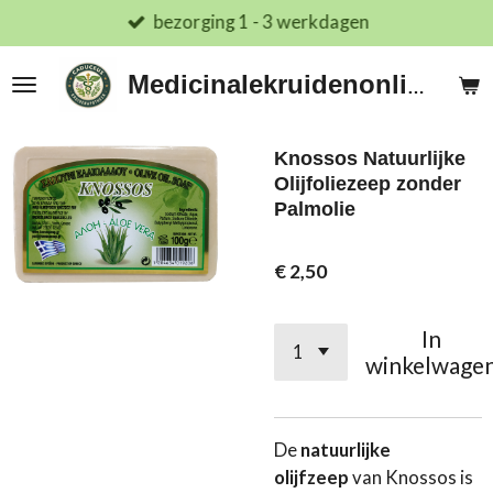
bezorging 1 - 3 werkdagen
Ga
direct
naar
Medicinalekruidenonline.nl
de
hoofdinhoud
Knossos Natuurlijke
Olijfoliezeep zonder
Palmolie
€ 2,50
In
winkelwage
De
natuurlijke
olijfzeep
van Knossos is