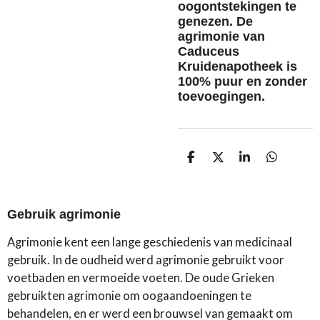
oogontstekingen te
genezen. De
agrimonie van
Caduceus
Kruidenapotheek is
100% puur en zonder
toevoegingen.
D
D
S
D
e
e
h
e
l
e
a
l
e
l
r
e
n
e
n
Gebruik agrimonie
Agrimonie kent een lange geschiedenis van medicinaal
gebruik. In de oudheid werd agrimonie gebruikt voor
voetbaden en vermoeide voeten. De oude Grieken
gebruikten agrimonie om oogaandoeningen te
behandelen, en er werd een brouwsel van gemaakt om