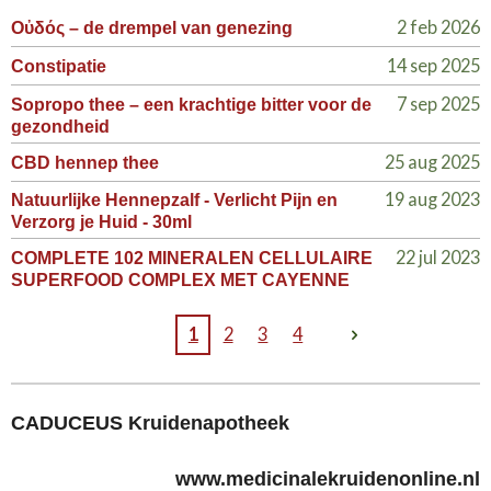
2 feb 2026
Οὐδός – de drempel van genezing
14 sep 2025
Constipatie
7 sep 2025
Sopropo thee – een krachtige bitter voor de
gezondheid
25 aug 2025
CBD hennep thee
19 aug 2023
Natuurlijke Hennepzalf - Verlicht Pijn en
Verzorg je Huid - 30ml
22 jul 2023
COMPLETE 102 MINERALEN CELLULAIRE
SUPERFOOD COMPLEX MET CAYENNE
1
2
3
4
CADUCEUS Kruidenapotheek
www.medicinalekruidenonline.nl