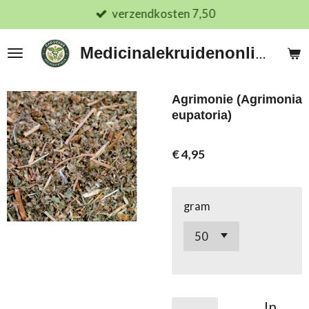
verzendkosten 7,50
Ga
direct
naar
Medicinalekruidenonline.nl
de
hoofdinhoud
Agrimonie (Agrimonia
eupatoria)
€ 4,95
gram
In