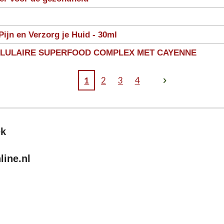
Pijn en Verzorg je Huid - 30ml
LLULAIRE SUPERFOOD COMPLEX MET CAYENNE
1
2
3
4
ek
ine.nl