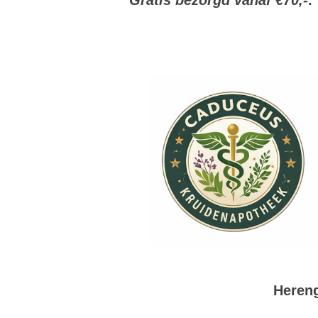
Gratis bezorgd vanaf €70,-
.
Hereng