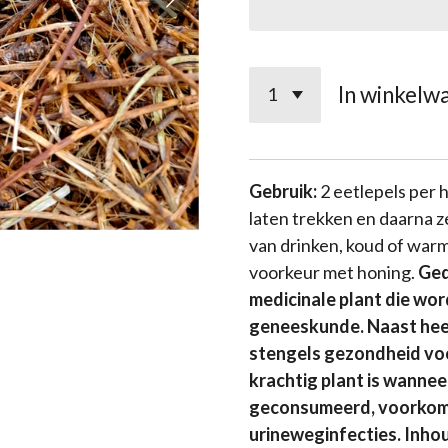
In winkelw
Gebruik:
2 eetlepels per h
laten trekken en daarna 
van drinken, koud of war
voorkeur met honing.
Ged
medicinale plant die wor
geneeskunde. Naast heer
stengels gezondheid vo
krachtig plant is wannee
geconsumeerd, voorkomt
urineweginfecties.
Inhou