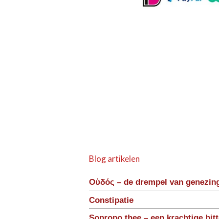
Blog artikelen
Οὐδός – de drempel van genezin
Constipatie
Sopropo thee – een krachtige bit