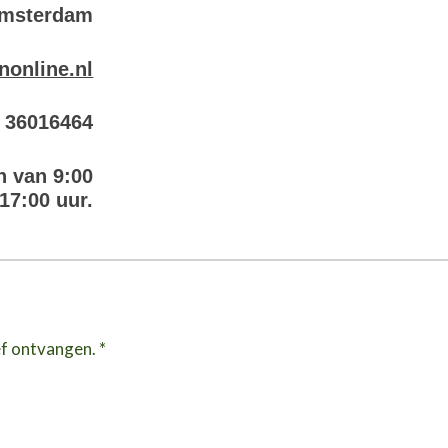
Amsterdam
nonline.nl
6 36016464
n van 9:00
 17:00 uur.
ef ontvangen. *