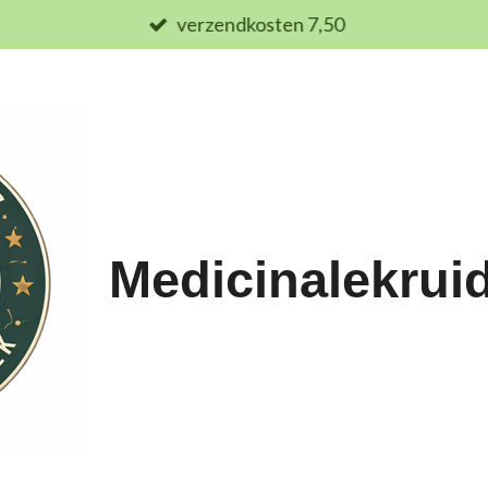
verzendkosten 7,50
Medicinalekrui