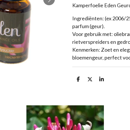
Kamperfoelie Eden Geuro
Ingrediënten: (ex 2006/2
parfum (geur).
Voor gebruik met: oliebra
rietverspreiders en ged
Kenmerken: Zoet en elega
bloemengeur, perfect voo
D
D
S
e
e
h
l
e
a
e
l
r
n
e