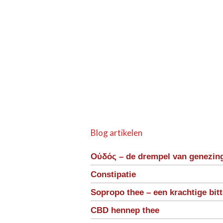
Blog artikelen
Οὐδός – de drempel van genezin
Constipatie
Sopropo thee – een krachtige bit
CBD hennep thee