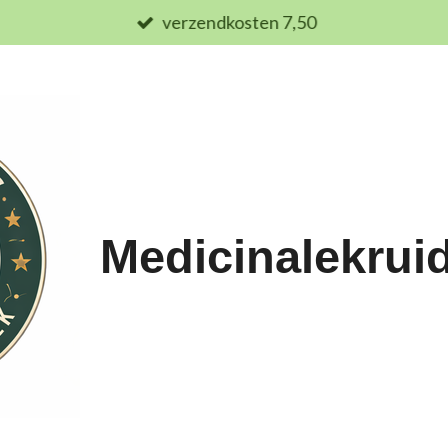
verzendkosten 7,50
Medicinalekrui