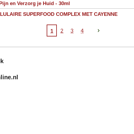
Pijn en Verzorg je Huid - 30ml
LLULAIRE SUPERFOOD COMPLEX MET CAYENNE
1
2
3
4
ek
ine.nl