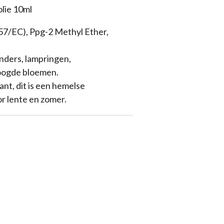
lie 10ml
57/EC), Ppg-2 Methyl Ether,
nders, lampringen,
roogde bloemen.
nt, dit is een hemelse
r lente en zomer.