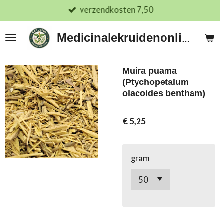
verzendkosten 7,50
Ga
direct
naar
Medicinalekruidenonline.nl
de
hoofdinhoud
Muira puama
(Ptychopetalum
olacoides bentham)
€ 5,25
gram