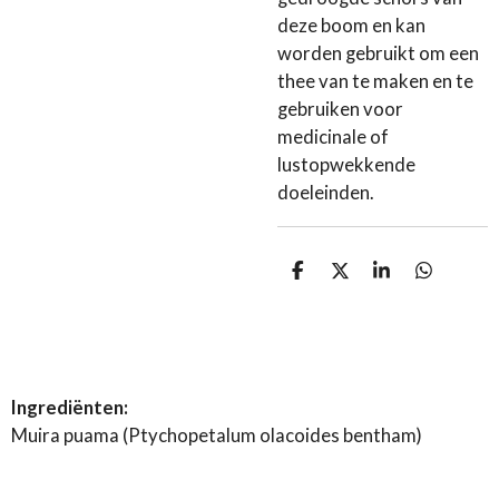
deze boom en kan
worden gebruikt om een
thee van te maken en te
gebruiken voor
medicinale of
lustopwekkende
doeleinden.
D
D
S
D
e
e
h
e
l
e
a
l
e
l
r
e
n
e
n
Ingrediënten:
Muira puama (Ptychopetalum olacoides bentham)