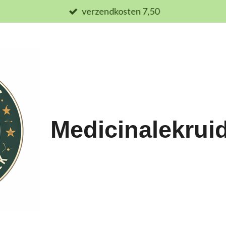
verzendkosten 7,50
Medicinalekrui