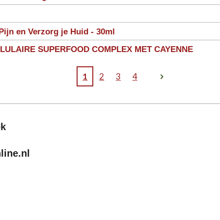
Pijn en Verzorg je Huid - 30ml
LLULAIRE SUPERFOOD COMPLEX MET CAYENNE
1
2
3
4
ek
ine.nl