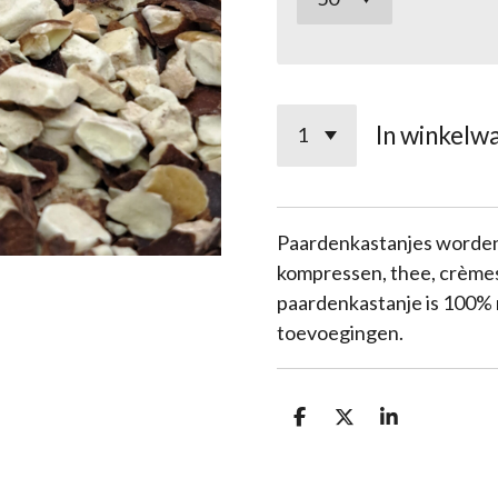
In winkelw
Paardenkastanjes worden
kompressen, thee, crèmes
paardenkastanje is 100% 
toevoegingen.
D
D
S
e
e
h
l
e
a
e
l
r