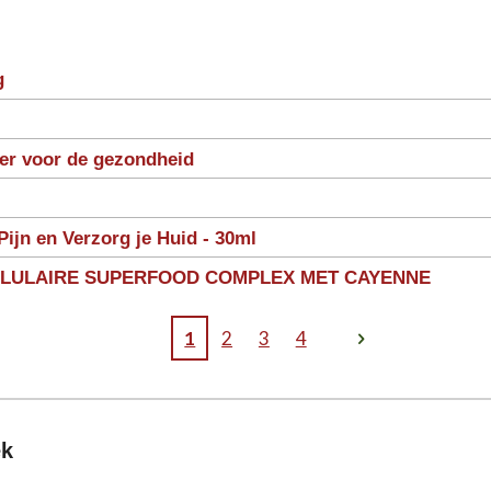
g
ter voor de gezondheid
Pijn en Verzorg je Huid - 30ml
LLULAIRE SUPERFOOD COMPLEX MET CAYENNE
1
2
3
4
ek