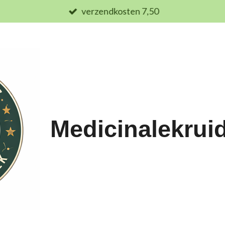
verzendkosten 7,50
Medicinalekrui