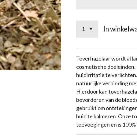
In winkelw
Toverhazelaar wordt al la
cosmetische doeleinden.
huidirritatie te verlichte
natuurlijke verbinding m
Hierdoor kan toverhazela
bevorderen van de bloed
gebruikt om ontstekingen
huid te kalmeren. Onze t
toevoegingen en is 100% n