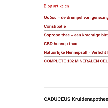
Blog artikelen
Οὐδός – de drempel van genezin
Constipatie
Sopropo thee – een krachtige bit
CBD hennep thee
Natuurlijke Hennepzalf - Verlicht 
COMPLETE 102 MINERALEN CE
CADUCEUS Kruidenapothe