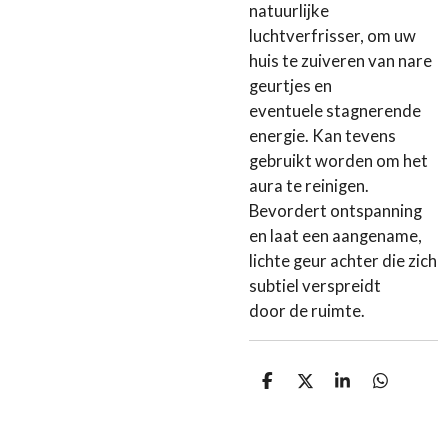
natuurlijke
luchtverfrisser, om uw
huis te zuiveren van nare
geurtjes en
eventuele stagnerende
energie. Kan tevens
gebruikt worden om het
aura te reinigen.
Bevordert ontspanning
en laat een aangename,
lichte geur achter die zich
subtiel verspreidt
door de ruimte.
D
D
S
D
e
e
h
e
l
e
a
l
e
l
r
e