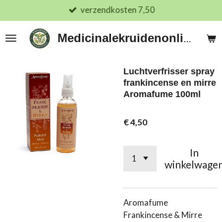
verzendkosten 7,50
Ga
direct
naar
Medicinalekruidenonline.nl
de
hoofdinhoud
Luchtverfrisser spray
frankincense en mirre
Aromafume 100ml
€ 4,50
In
winkelwage
Aromafume
Frankincense & Mirre