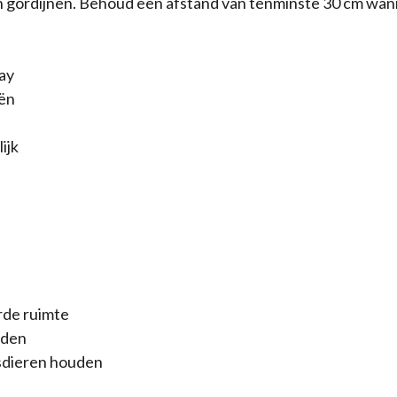
n gordijnen. Behoud een afstand van tenminste 30 cm wanne
ray
eën
ijk
rde ruimte
jden
isdieren houden