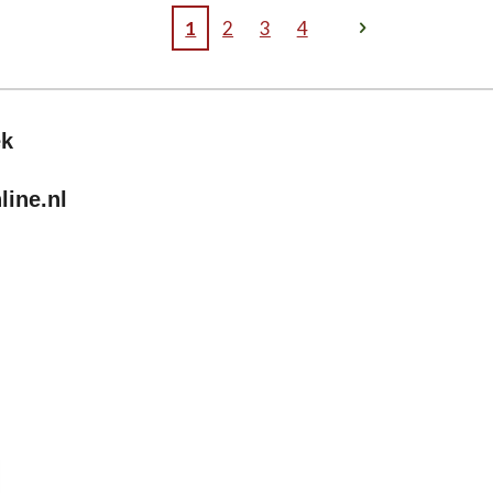
1
2
3
4
ek
ine.nl