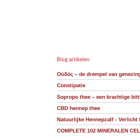
Blog artikelen
Οὐδός – de drempel van genezin
Constipatie
Sopropo thee – een krachtige bit
CBD hennep thee
Natuurlijke Hennepzalf - Verlicht 
COMPLETE 102 MINERALEN CE