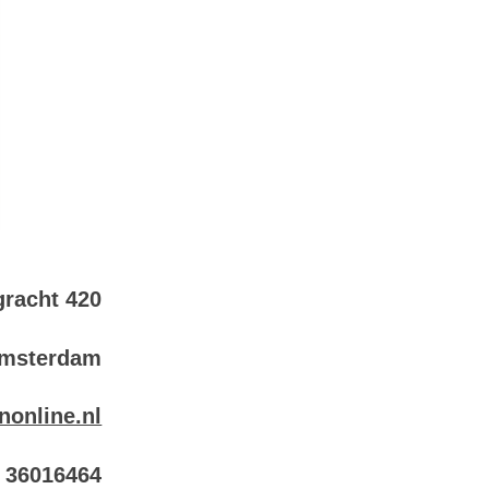
racht 420
Amsterdam
nonline.nl
6 36016464