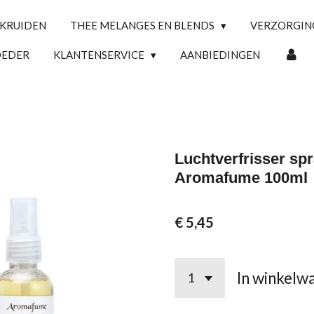
 KRUIDEN
THEE MELANGES EN BLENDS
VERZORGI
OEDER
KLANTENSERVICE
AANBIEDINGEN
Luchtverfrisser sp
Aromafume 100ml
€ 5,45
In winkelw