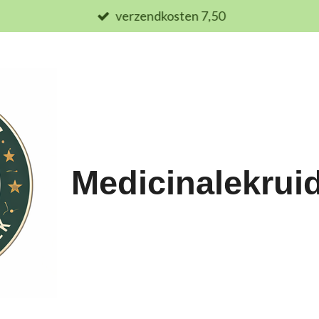
verzendkosten 7,50
Medicinalekrui