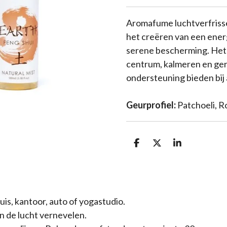
Aromafume luchtverfrisser
het creëren van een energ
serene bescherming. Het 
centrum, kalmeren en geru
ondersteuning bieden bij 
Geurprofiel:
Patchoeli, R
D
D
S
e
e
h
l
e
a
e
l
r
n
e
uis, kantoor, auto of yogastudio.
n de lucht vernevelen.