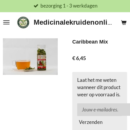
bezorging 1 - 3 werkdagen
Ga
direct
naar
Medicinalekruidenonline.nl
de
hoofdinhoud
Caribbean Mix
€ 6,45
Laat het me weten
wanneer dit product
weer op voorraad is.
Verzenden