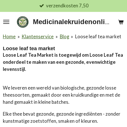
verzendkosten 7,50
Ga
direct
naar
Medicinalekruidenonline.nl
de
hoofdinhoud
Home
»
Klantenservice
»
Blog
»
Loose leaf tea market
Loose leaf tea market
Loose Leaf Tea Market is toegewijd om Loose Leaf Tea
onderdeel te maken van een gezonde, evenwichtige
levensstijl.
We leveren een wereld van biologische, gezonde losse
theesoorten, gemaakt door een kruidkundige en met de
hand gemaakt in kleine batches.
Elke thee bevat gezonde, gezonde ingrediënten - zonder
kunstmatige zoetstoffen, smaken of kleuren.